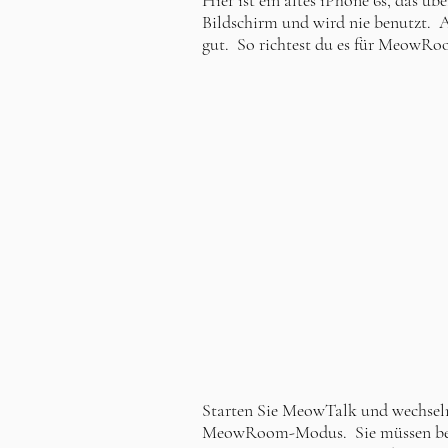
Hier ist ein altes iPhone 6s, das übe
Bildschirm und wird nie benutzt. 
gut. So richtest du es für MeowRo
Starten Sie MeowTalk und wechseln
MeowRoom-Modus. Sie müssen bere