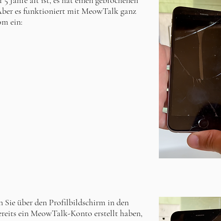
r 5 Jahre alt ist, es hat einen gebrochenen
Aber es funktioniert mit MeowTalk ganz
om ein:
 Sie über den Profilbildschirm in den
its ein MeowTalk-Konto erstellt haben,