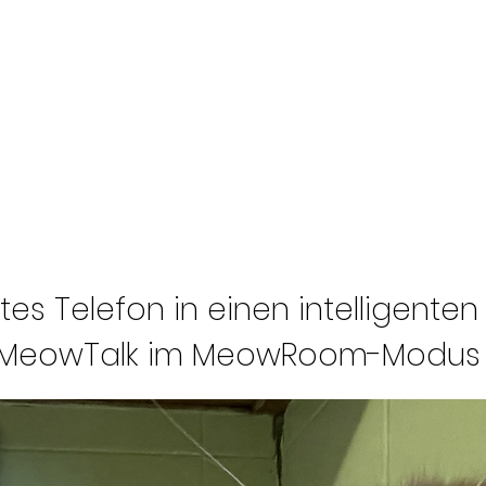
Hauptseite
Anleitungen
Über Uns
F
es Telefon in einen intelligenten
u MeowTalk im MeowRoom-Modus 