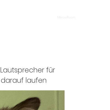
AQs
Kontakt
Werben Mit Uns
MeowRoom
Presse
 Lautsprecher für
darauf laufen