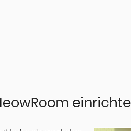
eowRoom einricht