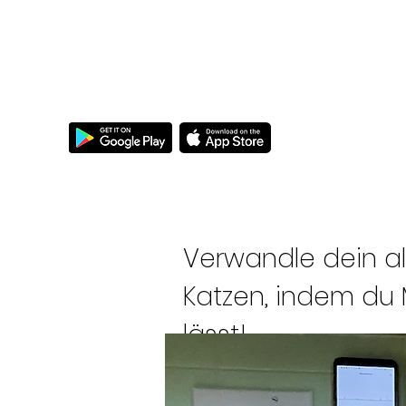
MEOWTALK
Meistern Sie das Miauen!
Verwandle dein alt
Katzen, indem d
lässt!