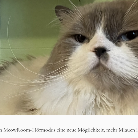
 MeowRoom-Hörmodus eine neue Möglichkeit, mehr Miauen ihre