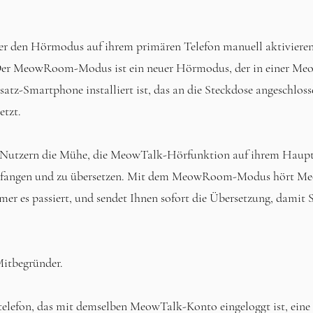
r den Hörmodus auf ihrem primären Telefon manuell aktiviere
. Der MeowRoom-Modus ist ein neuer Hörmodus, der in einer Me
satz-Smartphone installiert ist, das an die Steckdose angeschlosse
etzt.
utzern die Mühe, die MeowTalk-Hörfunktion auf ihrem Hauptt
ufangen und zu übersetzen. Mit dem MeowRoom-Modus hört Meo
r es passiert, und sendet Ihnen sofort die Übersetzung, damit S
Mitbegründer.
telefon, das mit demselben MeowTalk-Konto eingeloggt ist, eine