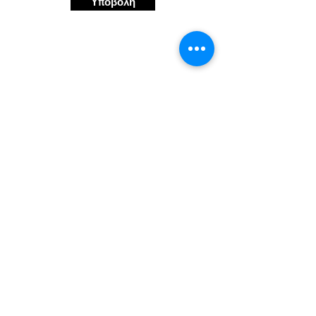
Υποβολή
©2023 από την MeowTalk LLC